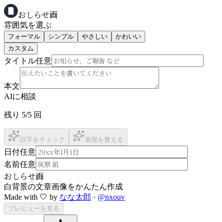
おしらせ画
雰囲気を選ぶ
フォーマル
シンプル
やさしい
かわいい
カスタム
タイトル
任意
本文
AIに相談
残り
5
/
5
回
誤字をチェック
表現を整える
日付
任意
名前
任意
おしらせ画
白背景の文章画像をかんたん作成
Made with 🤍 by
なな太郎
·
@nxouv
プレビューを見る